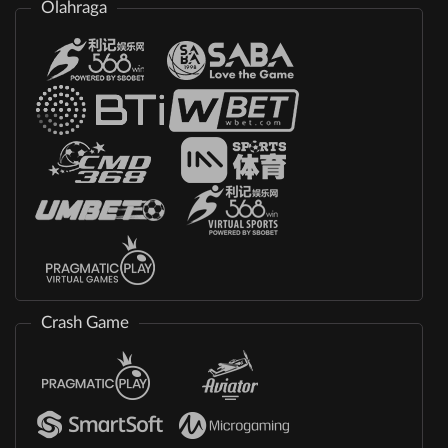
Olahraga
Crash Game