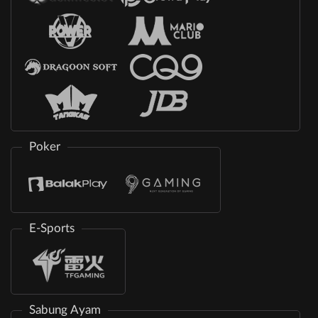
Poker
E-Sports
Sabung Ayam