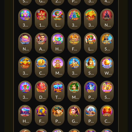
Super Ace Deluxe
Golden Queen
20 Blazing Clover
Party Ape
3 Super Ace
40 Sparkling Crown
3 Witch's Lamp
10 Sparkling Crown
Lucky Jaguar 2
3 Lucky Baozhu
3 Coin Golden OX
Nightfall Hunting
Night City
Agent Ace
Hyper Burst
Fortune Gems Legend
Lucky Jaguar 500
Storm of Seth 2
3 Coin Wild Tiger
Coin of Lightning
Money Pot
3 Lightning Blitz
Safari Mystery
World Cup
3 Pot Dragons
Devil Fire 2
TWIN WINS
Medusa
Potion Wizard
Sweet Land
Happy Taxi
Fa Fa Fa
Pirate Queen
Golden Temple
Poseidon
Charge Buffalo Ascent