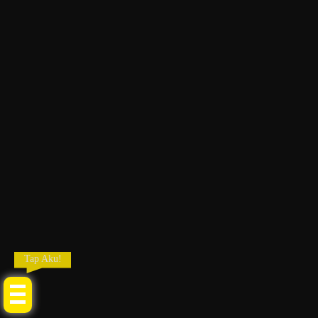
Tap Aku!