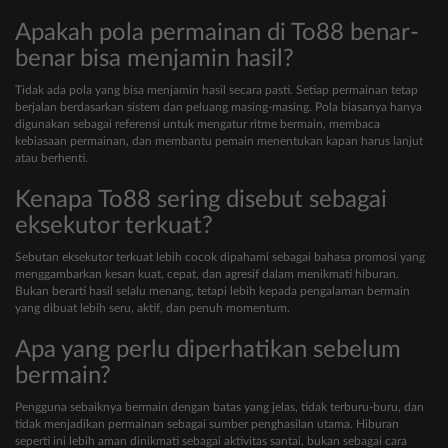
Apakah pola permainan di To88 benar-
benar bisa menjamin hasil?
Tidak ada pola yang bisa menjamin hasil secara pasti. Setiap permainan tetap
berjalan berdasarkan sistem dan peluang masing-masing. Pola biasanya hanya
digunakan sebagai referensi untuk mengatur ritme bermain, membaca
kebiasaan permainan, dan membantu pemain menentukan kapan harus lanjut
atau berhenti.
Kenapa To88 sering disebut sebagai
eksekutor terkuat?
Sebutan eksekutor terkuat lebih cocok dipahami sebagai bahasa promosi yang
menggambarkan kesan kuat, cepat, dan agresif dalam menikmati hiburan.
Bukan berarti hasil selalu menang, tetapi lebih kepada pengalaman bermain
yang dibuat lebih seru, aktif, dan penuh momentum.
Apa yang perlu diperhatikan sebelum
bermain?
Pengguna sebaiknya bermain dengan batas yang jelas, tidak terburu-buru, dan
tidak menjadikan permainan sebagai sumber penghasilan utama. Hiburan
seperti ini lebih aman dinikmati sebagai aktivitas santai, bukan sebagai cara