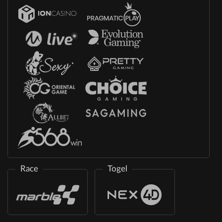
Race
Togel