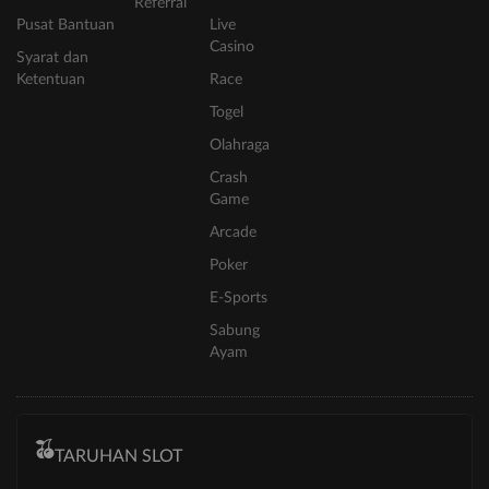
Referral
Pusat Bantuan
Live
Casino
Syarat dan
Ketentuan
Race
Togel
Olahraga
Crash
Game
Arcade
Poker
E-Sports
Sabung
Ayam
TARUHAN SLOT