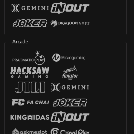
Arcade