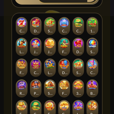
Crazy777 2
Devil Fire Bonu$ Coin
Super Ace 2
Crystal 777 DELUXE
Clover Coins 4x4
100 Blazing Clover
Lucky Macaw
Joker's Fortune
Joker Coins Expanded
Fortune Hook Boom
Dice & Drop
Supernova
Fortune Garuda 1000
Crown of Fortune
Lucky Caramelo
Devil Fire Twins
Super Ace SPEED
Circus Joker 4096
Rapid Gems 777
Pirate Queen 2
Safari King
FORTUNE GARUDA 500
3 Coin Treasures 2
Boxing King Title Match