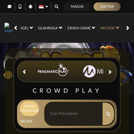
MASUK
DAFTAR
RACE
TOGEL
OLAHRAGA
CRASH GAME
ARCADE
POK
CROWD PLAY
SEMUA
PERMAINAN
ARCADE