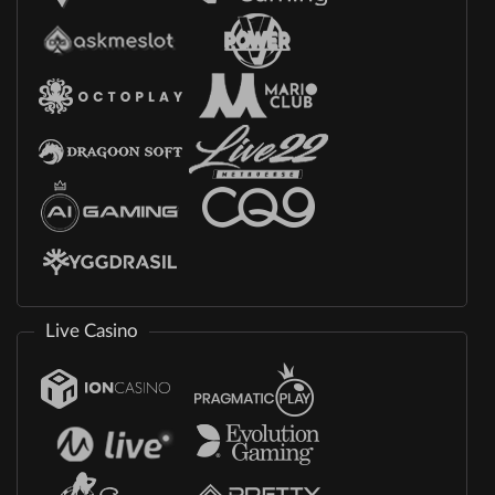
Live Casino