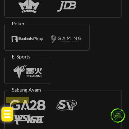
Poker
E-Sports
Sabung Ayam
Tap Aku!