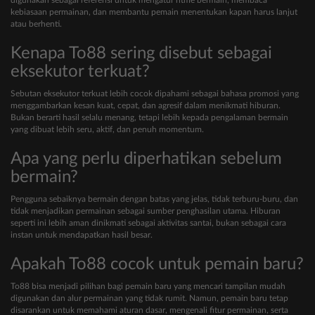
digunakan sebagai referensi untuk mengatur ritme bermain, membaca
kebiasaan permainan, dan membantu pemain menentukan kapan harus lanjut
atau berhenti.
Kenapa To88 sering disebut sebagai
eksekutor terkuat?
Sebutan eksekutor terkuat lebih cocok dipahami sebagai bahasa promosi yang
menggambarkan kesan kuat, cepat, dan agresif dalam menikmati hiburan.
Bukan berarti hasil selalu menang, tetapi lebih kepada pengalaman bermain
yang dibuat lebih seru, aktif, dan penuh momentum.
Apa yang perlu diperhatikan sebelum
bermain?
Pengguna sebaiknya bermain dengan batas yang jelas, tidak terburu-buru, dan
tidak menjadikan permainan sebagai sumber penghasilan utama. Hiburan
seperti ini lebih aman dinikmati sebagai aktivitas santai, bukan sebagai cara
instan untuk mendapatkan hasil besar.
Apakah To88 cocok untuk pemain baru?
To88 bisa menjadi pilihan bagi pemain baru yang mencari tampilan mudah
digunakan dan alur permainan yang tidak rumit. Namun, pemain baru tetap
disarankan untuk memahami aturan dasar, mengenali fitur permainan, serta