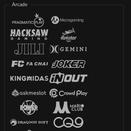
Arcade