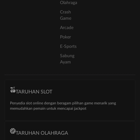
Olahraga
Crash
Game
Arcade
Poker
E-Sports
Sabung
Ayam
TARUHAN SLOT
Penyedia slot online dengan beragam pilihan game menarik yang
memudahkan pemain untuk mencapai jackpot
TARUHAN OLAHRAGA