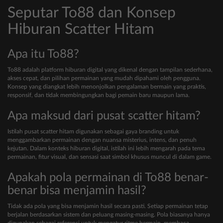
Seputar To88 dan Konsep
Hiburan Scatter Hitam
Apa itu To88?
To88 adalah platform hiburan digital yang dikenal dengan tampilan sederhana,
akses cepat, dan pilihan permainan yang mudah dipahami oleh pengguna.
Konsep yang diangkat lebih menonjolkan pengalaman bermain yang praktis,
responsif, dan tidak membingungkan bagi pemain baru maupun lama.
Apa maksud dari pusat scatter hitam?
Istilah pusat scatter hitam digunakan sebagai gaya branding untuk
menggambarkan permainan dengan nuansa misterius, intens, dan penuh
kejutan. Dalam konteks hiburan digital, istilah ini lebih mengarah pada tema
permainan, fitur visual, dan sensasi saat simbol khusus muncul di dalam game.
Apakah pola permainan di To88 benar-
benar bisa menjamin hasil?
Tidak ada pola yang bisa menjamin hasil secara pasti. Setiap permainan tetap
berjalan berdasarkan sistem dan peluang masing-masing. Pola biasanya hanya