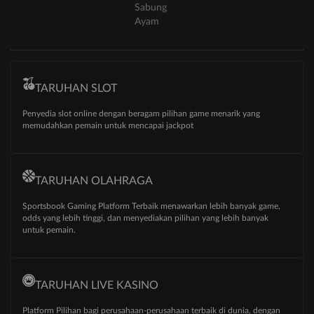
Sabung
Ayam
TARUHAN SLOT
Penyedia slot online dengan beragam pilihan game menarik yang
memudahkan pemain untuk mencapai jackpot
TARUHAN OLAHRAGA
Sportsbook Gaming Platform Terbaik menawarkan lebih banyak game,
odds yang lebih tinggi, dan menyediakan pilihan yang lebih banyak
untuk pemain.
TARUHAN LIVE KASINO
Platform Pilihan bagi perusahaan-perusahaan terbaik di dunia, dengan