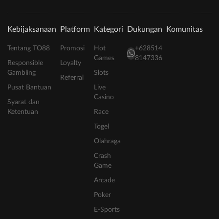
Kebijaksanaan
Platform
Kategori
Dukungan
Komunitas
Tentang TO88
Promosi
Hot
+628514
Games
8147336
Responsible
Loyalty
Gambling
Slots
Referral
Pusat Bantuan
Live
Casino
Syarat dan
Ketentuan
Race
Togel
Olahraga
Crash
Game
Arcade
Poker
E-Sports