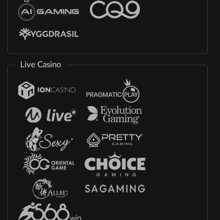
Live Casino