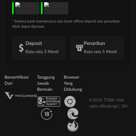
* Selama bank maintenance dan bank offline deposit dan penarikan
tidak dapat diproses
Deposit
Penarikan
Rata-rata 3 Menit
Rata-rata 5 Menit
Bersertifikasi
Tanggung
Browser
Dari
Jawab
Yang
Bermain
Didukung
©2026 TO88. Hak
cipta dilindungi | 18+