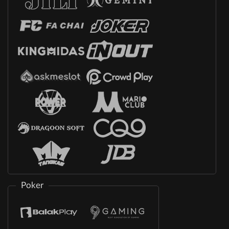
Poker