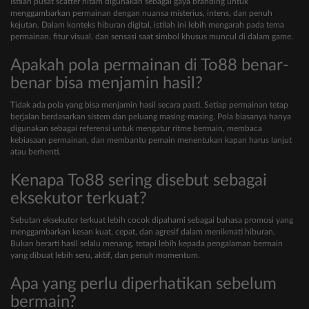
Istilah pusat scatter hitam digunakan sebagai gaya branding untuk
menggambarkan permainan dengan nuansa misterius, intens, dan penuh
kejutan. Dalam konteks hiburan digital, istilah ini lebih mengarah pada tema
permainan, fitur visual, dan sensasi saat simbol khusus muncul di dalam game.
Apakah pola permainan di To88 benar-
benar bisa menjamin hasil?
Tidak ada pola yang bisa menjamin hasil secara pasti. Setiap permainan tetap
berjalan berdasarkan sistem dan peluang masing-masing. Pola biasanya hanya
digunakan sebagai referensi untuk mengatur ritme bermain, membaca
kebiasaan permainan, dan membantu pemain menentukan kapan harus lanjut
atau berhenti.
Kenapa To88 sering disebut sebagai
eksekutor terkuat?
Sebutan eksekutor terkuat lebih cocok dipahami sebagai bahasa promosi yang
menggambarkan kesan kuat, cepat, dan agresif dalam menikmati hiburan.
Bukan berarti hasil selalu menang, tetapi lebih kepada pengalaman bermain
yang dibuat lebih seru, aktif, dan penuh momentum.
Apa yang perlu diperhatikan sebelum
bermain?