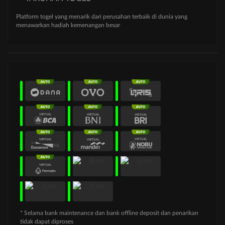
Platform togel yang menarik dari perusahan terbaik di dunia yang
menawarkan hadiah kemenangan besar
* Selama bank maintenance dan bank offline deposit dan penarikan
tidak dapat diproses