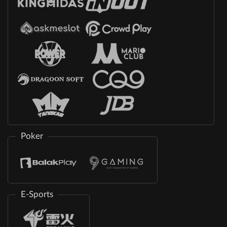
Poker
E-Sports