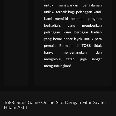
untuk menawarkan pengalaman
unik & terbaik bagi pelanggan kami.
Kami memiliki beberapa program
berhadiah, yang memberikan
pelanggan kami berbagai hadiah
yang benar-benar layak untuk para
pemain. Bermain di
TO88
tidak
hanya menyenangkan dan
menghibur, tetapi juga sangat
menguntungkan!
To88: Situs Game Online Slot Dengan Fitur Scater
Hitam Aktif