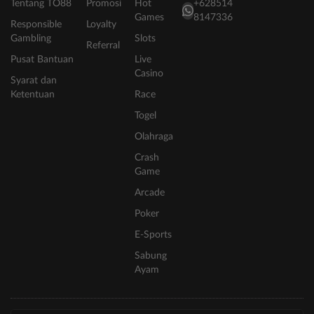
Tentang TO88
Promosi
Hot
+628514
Games
8147336
Responsible
Loyalty
Gambling
Slots
Referral
Pusat Bantuan
Live
Casino
Syarat dan
Ketentuan
Race
Togel
Olahraga
Crash
Game
Arcade
Poker
E-Sports
Sabung
Ayam