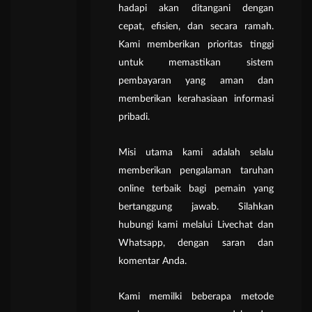
hadapi akan ditangani dengan
cepat, efisien, dan secara ramah.
Kami memberikan prioritas tinggi
untuk memastikan sistem
pembayaran yang aman dan
memberikan kerahasiaan informasi
pribadi.
Misi utama kami adalah selalu
memberikan pengalaman taruhan
online terbaik bagi pemain yang
bertanggung jawab. Silahkan
hubungi kami melalui Livechat dan
Whatsapp, dengan saran dan
komentar Anda.
Kami memilki beberapa metode