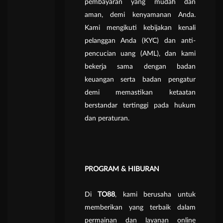
pembayaran yang mudah dan
aman, demi kenyamanan Anda.
Kami mengikuti kebijakan kenali
pelanggan Anda (KYC) dan anti-
pencucian uang (AML), dan kami
bekerja sama dengan badan
keuangan serta badan pengatur
demi memastikan ketaatan
berstandar tertinggi pada hukum
dan peraturan.
PROGRAM & HIBURAN
Di
TO88
, kami berusaha untuk
memberikan yang terbaik dalam
permainan dan layanan online