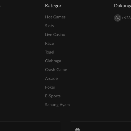
m
Kategori
Dukung
Hot Games
+628
Slots
Live Casino
Race
Togel
Olahraga
Crash Game
Arcade
Poker
E-Sports
Sabung Ayam