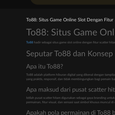
To88: Situs Game Online Slot Dengan Fitur 
To88: Situs Game Onli
To88
hadir sebagai situs game slot online dengan fitur scatter hit
Seputar To88 dan Konsep 
Apa itu To88?
To88 adalah platform hiburan digital yang dikenal dengan tampi
yang praktis, responsif, dan tidak membingungkan bagi pemain b
Apa maksud dari pusat scatter hi
Istilah pusat scatter hitam digunakan sebagai gaya branding untu
permainan, fitur visual, dan sensasi saat simbol khusus muncul d
Apakah pola permainan di To88 b