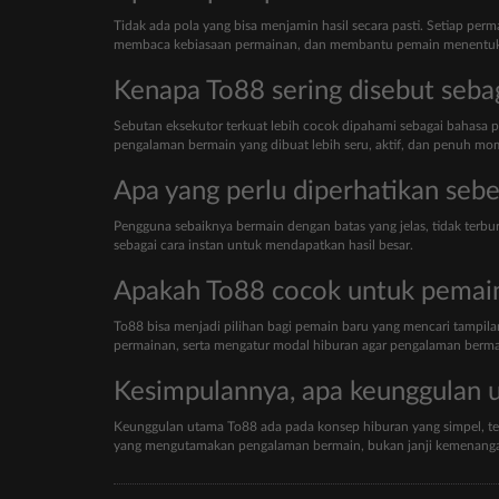
Tidak ada pola yang bisa menjamin hasil secara pasti. Setiap per
membaca kebiasaan permainan, dan membantu pemain menentukan
Kenapa To88 sering disebut seba
Sebutan eksekutor terkuat lebih cocok dipahami sebagai bahasa p
pengalaman bermain yang dibuat lebih seru, aktif, dan penuh m
Apa yang perlu diperhatikan seb
Pengguna sebaiknya bermain dengan batas yang jelas, tidak terbur
sebagai cara instan untuk mendapatkan hasil besar.
Apakah To88 cocok untuk pemai
To88 bisa menjadi pilihan bagi pemain baru yang mencari tampil
permainan, serta mengatur modal hiburan agar pengalaman berma
Kesimpulannya, apa keunggulan 
Keunggulan utama To88 ada pada konsep hiburan yang simpel, tem
yang mengutamakan pengalaman bermain, bukan janji kemenanga