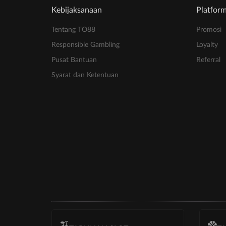
Kebijaksanaan
Platfor
Tentang TO88
Promosi
Responsible Gambling
Loyalty
Pusat Bantuan
Referral
Syarat dan Ketentuan