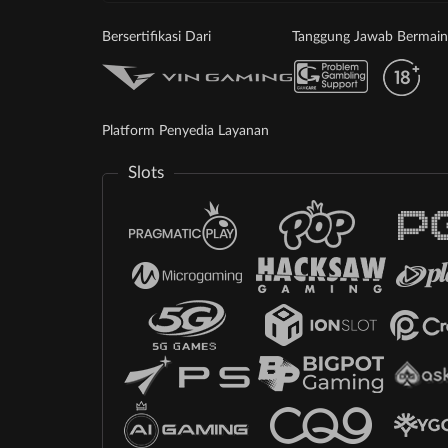
Bersertifikasi Dari
Tanggung Jawab Bermain
Platform Penyedia Layanan
Slots