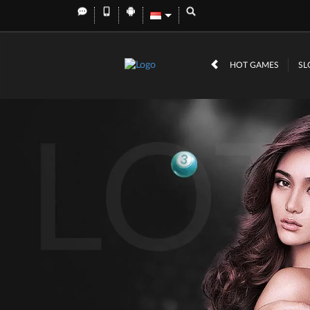
HOT GAMES
SL