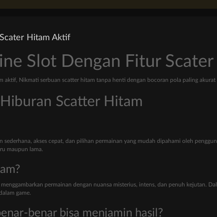
Scater Hitam Aktif
ne Slot Dengan Fitur Scater
am aktif, Nikmati serbuan scatter hitam tanpa henti dengan bocoran pola paling akurat h
Hiburan Scatter Hitam
lan sederhana, akses cepat, dan pilihan permainan yang mudah dipahami oleh pengg
aru maupun lama.
tam?
k menggambarkan permainan dengan nuansa misterius, intens, dan penuh kejutan. Dalam
i dalam game.
enar-benar bisa menjamin hasil?