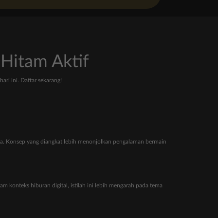
 Hitam Aktif
ari ini. Daftar sekarang!
una. Konsep yang diangkat lebih menonjolkan pengalaman bermain
 konteks hiburan digital, istilah ini lebih mengarah pada tema