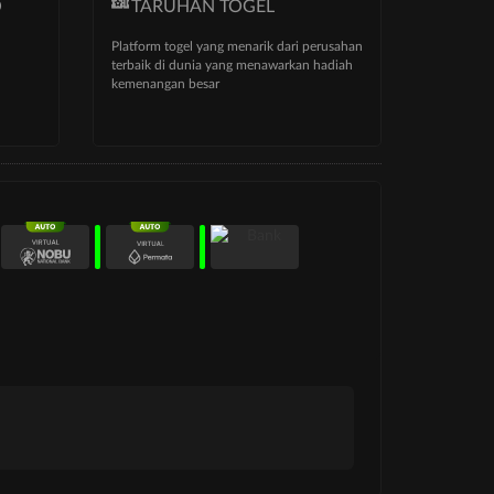
O
TARUHAN TOGEL
Platform togel yang menarik dari perusahan
terbaik di dunia yang menawarkan hadiah
kemenangan besar