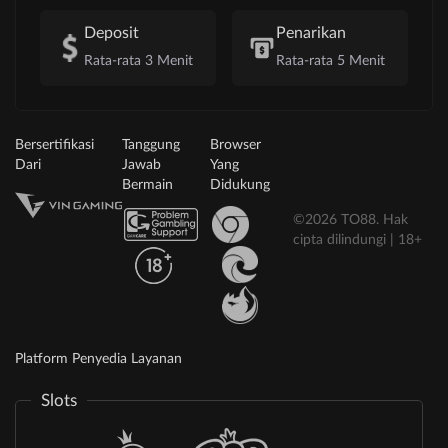
Deposit
Penarikan
Rata-rata 3 Menit
Rata-rata 5 Menit
Bersertifikasi
Tanggung
Browser
Dari
Jawab
Yang
Bermain
Didukung
©2026 TO88. Hak
cipta dilindungi | 18+
Platform Penyedia Layanan
Slots