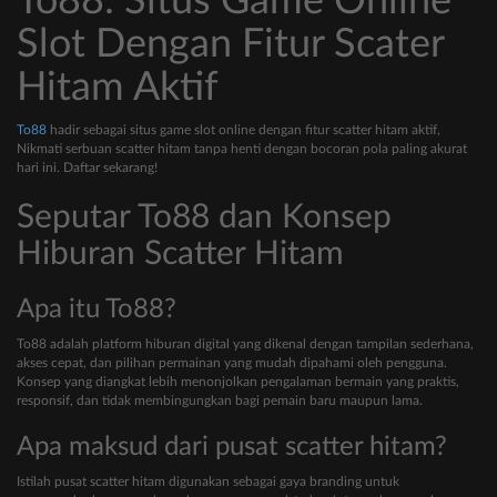
To88: Situs Game Online
Slot Dengan Fitur Scater
Hitam Aktif
To88
hadir sebagai situs game slot online dengan fitur scatter hitam aktif,
Nikmati serbuan scatter hitam tanpa henti dengan bocoran pola paling akurat
hari ini. Daftar sekarang!
Seputar To88 dan Konsep
Hiburan Scatter Hitam
Apa itu To88?
To88 adalah platform hiburan digital yang dikenal dengan tampilan sederhana,
akses cepat, dan pilihan permainan yang mudah dipahami oleh pengguna.
Konsep yang diangkat lebih menonjolkan pengalaman bermain yang praktis,
responsif, dan tidak membingungkan bagi pemain baru maupun lama.
Apa maksud dari pusat scatter hitam?
Istilah pusat scatter hitam digunakan sebagai gaya branding untuk