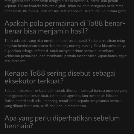
menggambarkan permainan dengan nuansa misterius, intens, dan penuh
kejutan. Dalam konteks hiburan digital, istilah ini lebih mengarah pada tema
permainan, fitur visual, dan sensasi saat simbol khusus muncul di dalam game.
Apakah pola permainan di To88 benar-
benar bisa menjamin hasil?
Tidak ada pola yang bisa menjamin hasil secara pasti. Setiap permainan tetap
berjalan berdasarkan sistem dan peluang masing-masing. Pola biasanya hanya
digunakan sebagai referensi untuk mengatur ritme bermain, membaca
kebiasaan permainan, dan membantu pemain menentukan kapan harus lanjut
atau berhenti.
Kenapa To88 sering disebut sebagai
eksekutor terkuat?
Sebutan eksekutor terkuat lebih cocok dipahami sebagai bahasa promosi yang
menggambarkan kesan kuat, cepat, dan agresif dalam menikmati hiburan.
Bukan berarti hasil selalu menang, tetapi lebih kepada pengalaman bermain
yang dibuat lebih seru, aktif, dan penuh momentum.
Apa yang perlu diperhatikan sebelum
bermain?