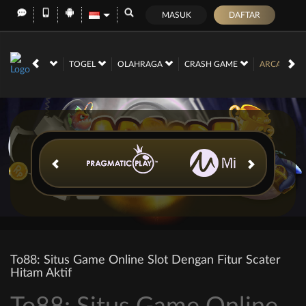
MASUK
DAFTAR
NO
RACE
TOGEL
OLAHRAGA
CRASH GAME
ARCADE
To88: Situs Game Online Slot Dengan Fitur Scater
Hitam Aktif