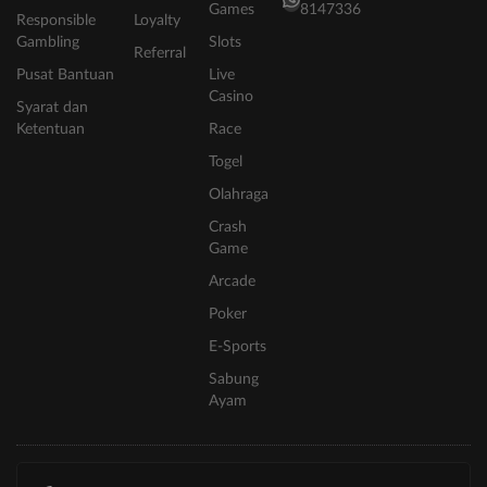
Games
8147336
Responsible
Loyalty
Gambling
Slots
Referral
Pusat Bantuan
Live
Casino
Syarat dan
Ketentuan
Race
Togel
Olahraga
Crash
Game
Arcade
Poker
E-Sports
Sabung
Ayam