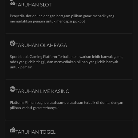
TARUHAN SLOT
Penyedia slot online dengan beragam pilihan game menarik yang
memudahkan pemain untuk mencapai jackpot
TARUHAN OLAHRAGA
Sportsbook Gaming Platform Terbaik menawarkan lebih banyak game,
odds yang lebih tinggi, dan menyediakan pilihan yang lebih banyak
untuk pemain.
TARUHAN LIVE KASINO
Platform Pilihan bagi perusahaan-perusahaan terbaik di dunia, dengan
pilihan variasi game terbanyak
TARUHAN TOGEL