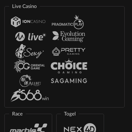
Live Casino
Race
Togel