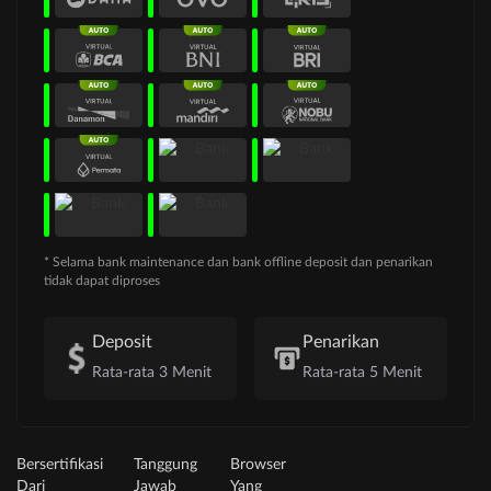
* Selama bank maintenance dan bank offline deposit dan penarikan
tidak dapat diproses
Deposit
Penarikan
Rata-rata 3 Menit
Rata-rata 5 Menit
Bersertifikasi
Tanggung
Browser
Dari
Jawab
Yang