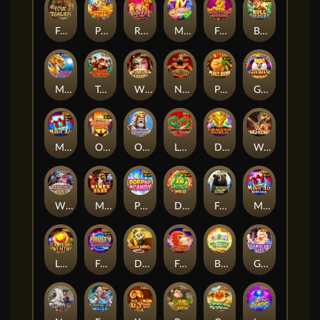
Four Treasures
Prosperity Tiger
Rooster In Love
MarvelousIV
FortuneHorse
Bull Treasure
Moonlight Treasure
TripleKingKong
Winning Mask II
New Year
Piggy Bank
GoLaiFu
Magic Ace
Open Sesame Mega
Olympian Temple
Lucky Dragons
DragonsWorld
Wukong
Winning Mask
MinerBabe
Pop Pop Candy
Dragon Soar - Hyper Wild
Formosa Bear
Magic Ace WILD LOCK
LanternWealth
Fruity Bonanza
Dragon Warrior
FunkyKingKong
Big Three Dragons
Glamorous Girl