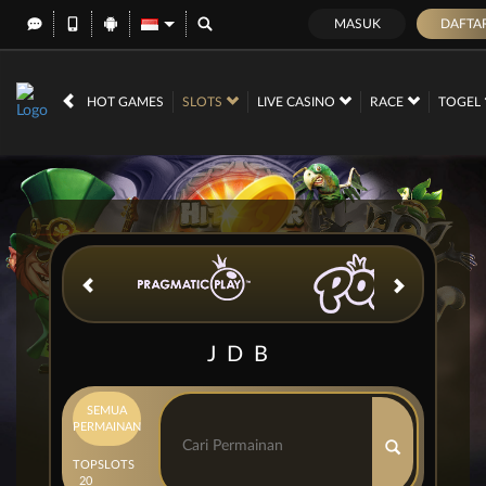
MASUK
DAFTA
IDR
12,670,656,
HOT GAMES
SLOTS
LIVE CASINO
RACE
TOGEL
JDB
SEMUA
PERMAINAN
TOP
SLOTS
20