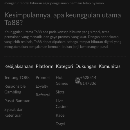
mengatur modal hiburan agar pengalaman bermain tetap nyaman.
Kesimpulannya, apa keunggulan utama
To88?
Keunggulan utama To88 ada pada konsep hiburan yang simpel, tema
permainan yang menarik, dan gaya promosi yang kuat. Dengan pendekatan
yang lebih realistis, To88 dapat dipahami sebagai tempat hiburan digital yang
mengutamakan pengalaman bermain, bukan janji kemenangan pasti.
Kebijaksanaan
Platform
Kategori
Dukungan
Komunitas
Tentang TO88
Promosi
Hot
+628514
Games
8147336
Responsible
Loyalty
Gambling
Slots
Referral
Pusat Bantuan
Live
Casino
Syarat dan
Ketentuan
Race
Togel