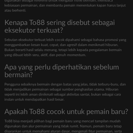
digunakan sebagai referensi untuk mengatur ritme bermain, membaca
kebiasaan permainan, dan membantu pemain menentukan kapan harus lanjut
atau berhenti.
Kenapa To88 sering disebut sebagai
eksekutor terkuat?
Sebutan eksekutor terkuat lebih cocok dipahami sebagai bahasa promosi yang
menggambarkan kesan kuat, cepat, dan agresif dalam menikmati hiburan.
Bukan berarti hasil selalu menang, tetapi lebih kepada pengalaman bermain
yang dibuat lebih seru, aktif, dan penuh momentum.
Apa yang perlu diperhatikan sebelum
bermain?
Pengguna sebaiknya bermain dengan batas yang jelas, tidak terburu-buru, dan
tidak menjadikan permainan sebagai sumber penghasilan utama. Hiburan
seperti ini lebih aman dinikmati sebagai aktivitas santai, bukan sebagai cara
instan untuk mendapatkan hasil besar.
Apakah To88 cocok untuk pemain baru?
To88 bisa menjadi pilihan bagi pemain baru yang mencari tampilan mudah
digunakan dan alur permainan yang tidak rumit. Namun, pemain baru tetap
disarankan untuk memahami aturan dasar, mengenali fitur permainan, serta