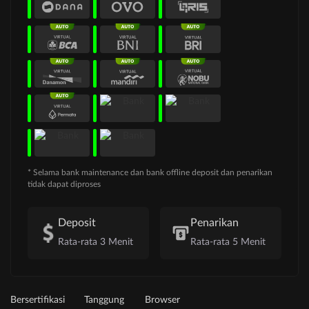
* Selama bank maintenance dan bank offline deposit dan penarikan
tidak dapat diproses
Deposit
Penarikan
Rata-rata 3 Menit
Rata-rata 5 Menit
Bersertifikasi
Tanggung
Browser