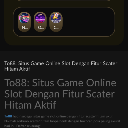
Nyan Cat
Out Run
Cash Or Crash
To88: Situs Game Online Slot Dengan Fitur Scater
Hitam Aktif
To88: Situs Game Online
Slot Dengan Fitur Scater
Hitam Aktif
To88
hadir sebagai situs game slot online dengan fitur scatter hitam aktif,
Nikmati serbuan scatter hitam tanpa henti dengan bocoran pola paling akurat
hari ini. Daftar sekarang!