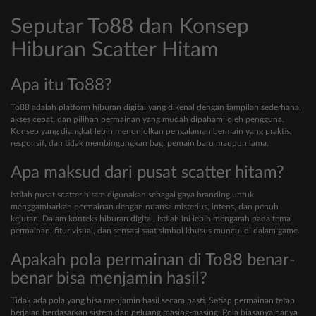
Seputar To88 dan Konsep
Hiburan Scatter Hitam
Apa itu To88?
To88 adalah platform hiburan digital yang dikenal dengan tampilan sederhana,
akses cepat, dan pilihan permainan yang mudah dipahami oleh pengguna.
Konsep yang diangkat lebih menonjolkan pengalaman bermain yang praktis,
responsif, dan tidak membingungkan bagi pemain baru maupun lama.
Apa maksud dari pusat scatter hitam?
Istilah pusat scatter hitam digunakan sebagai gaya branding untuk
menggambarkan permainan dengan nuansa misterius, intens, dan penuh
kejutan. Dalam konteks hiburan digital, istilah ini lebih mengarah pada tema
permainan, fitur visual, dan sensasi saat simbol khusus muncul di dalam game.
Apakah pola permainan di To88 benar-
benar bisa menjamin hasil?
Tidak ada pola yang bisa menjamin hasil secara pasti. Setiap permainan tetap
berjalan berdasarkan sistem dan peluang masing-masing. Pola biasanya hanya