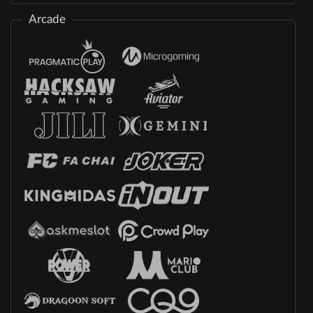
Arcade