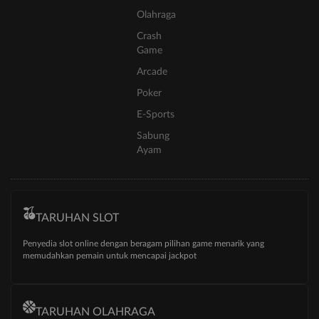
Olahraga
Crash
Game
Arcade
Poker
E-Sports
Sabung
Ayam
TARUHAN SLOT
Penyedia slot online dengan beragam pilihan game menarik yang
memudahkan pemain untuk mencapai jackpot
TARUHAN OLAHRAGA