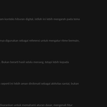
 konteks hiburan digital, istilah ini lebih mengarah pada tema
anya digunakan sebagai referensi untuk mengatur ritme bermain,
ukan berarti hasil selalu menang, tetapi lebih kepada
perti ini lebih aman dinikmati sebagai aktivitas santai, bukan
disarankan untuk memahami aturan dasar, mengenali fitur