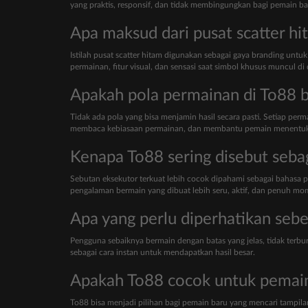
yang praktis, responsif, dan tidak membingungkan bagi pemain b
Apa maksud dari pusat scatter hi
Istilah pusat scatter hitam digunakan sebagai gaya branding untu
permainan, fitur visual, dan sensasi saat simbol khusus muncul d
Apakah pola permainan di To88 b
Tidak ada pola yang bisa menjamin hasil secara pasti. Setiap per
membaca kebiasaan permainan, dan membantu pemain menentukan
Kenapa To88 sering disebut seba
Sebutan eksekutor terkuat lebih cocok dipahami sebagai bahasa p
pengalaman bermain yang dibuat lebih seru, aktif, dan penuh m
Apa yang perlu diperhatikan seb
Pengguna sebaiknya bermain dengan batas yang jelas, tidak terbur
sebagai cara instan untuk mendapatkan hasil besar.
Apakah To88 cocok untuk pemai
To88 bisa menjadi pilihan bagi pemain baru yang mencari tampil