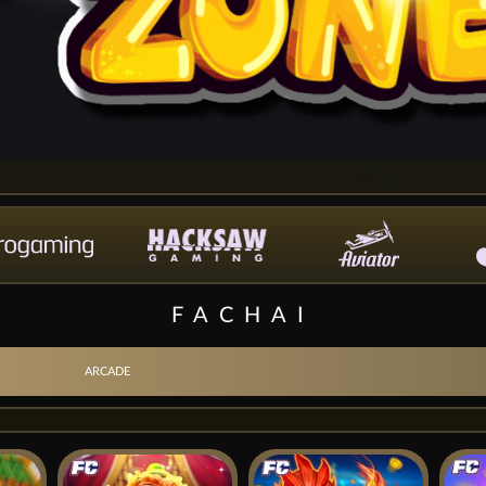
FACHAI
ARCADE