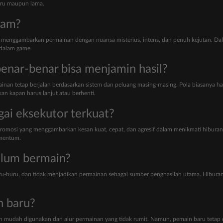
aru maupun lama.
tam?
k menggambarkan permainan dengan nuansa misterius, intens, dan penuh kejutan. Dalam
i dalam game.
enar-benar bisa menjamin hasil?
mainan tetap berjalan berdasarkan sistem dan peluang masing-masing. Pola biasanya h
 kapan harus lanjut atau berhenti.
gai eksekutor terkuat?
romosi yang menggambarkan kesan kuat, cepat, dan agresif dalam menikmati hiburan. B
omentum.
elum bermain?
u-buru, dan tidak menjadikan permainan sebagai sumber penghasilan utama. Hiburan se
n baru?
an mudah digunakan dan alur permainan yang tidak rumit. Namun, pemain baru tetap 