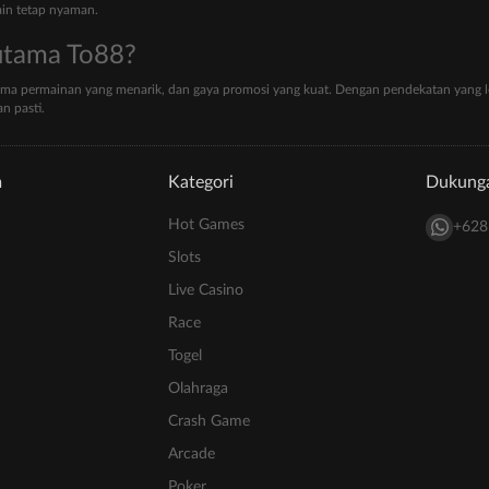
in tetap nyaman.
utama To88?
a permainan yang menarik, dan gaya promosi yang kuat. Dengan pendekatan yang lebi
n pasti.
m
Kategori
Dukung
Hot Games
+628
Slots
Live Casino
Race
Togel
Olahraga
Crash Game
Arcade
Poker